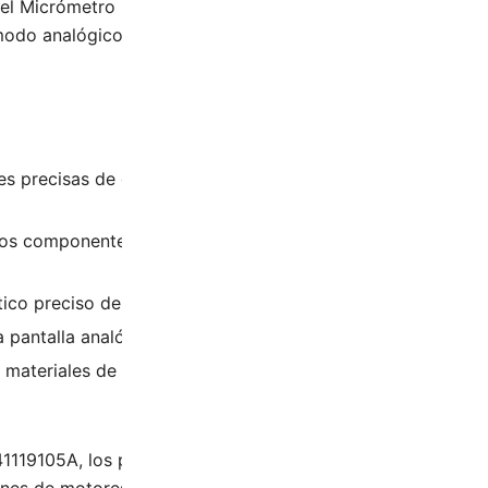
 el Micrómetro Exterior DASQUA 41119105A. Con un rango
odo analógico le proporciona mediciones altamente precis
s precisas de dimensiones internas y externas de compone
os componentes del motor cumplan con las tolerancias estri
tico preciso de problemas del motor, como desgaste excesi
pantalla analógica lo hacen fácil de usar, incluso en espac
materiales de alta calidad, este micrómetro está diseñado 
41119105A, los profesionales de reparación de motores pue
ones de motores más eficientes y confiables.