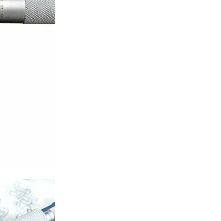
Imágenes de referen
Micrómetro Exterior 
Con una precisión exce
exterior de Dasqua es l
precisas:
Rango:
0-25 mm
Graduación:
0,001
Modo de Medición:
Tipo de Medición:
E
Fabricante:
Dasqua