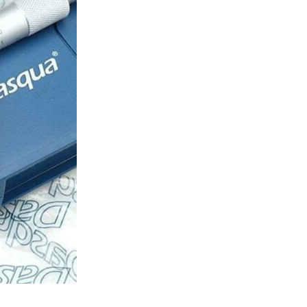
SKU:
41119105A
CATEGORÍAS:
Herramientas
Pagos Seguros.
CONTÁCTENOS PARA 