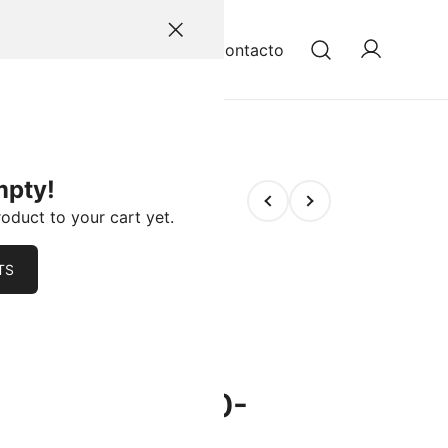
Inicio
Productos
Contacto
es de carros y motos. Encuentra productos de calidad y
mpty!
roduct to your cart yet.
TS
– DASQUA –
O EXTERIOR 0-