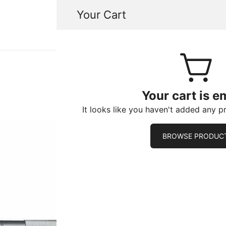
Your Cart
 herramientas especializadas para la reparación de motor
a Reparación de Motores de Carros y Motos.
servicio excepcional aquí. Envíos a toda Colombia.
Your cart is e
It looks like you haven't added any p
BROWSE PRODUC
41119105A 
MICROMETR
25mm