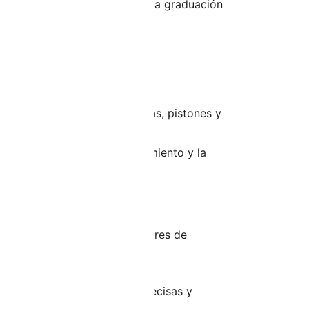
 de medición de 0-25 mm y una graduación
as.
ntes del motor, como válvulas, pistones y
ctas, lo que mejora el rendimiento y la
vo o desalineación.
ios reducidos.
para un uso intensivo en talleres de
den confiar en mediciones precisas y