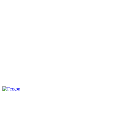
Fergon | Repuestos y Herramientas para la Reparación de Motores de
Fergon SAS ofrece una amplia gama de repuestos y herramientas es