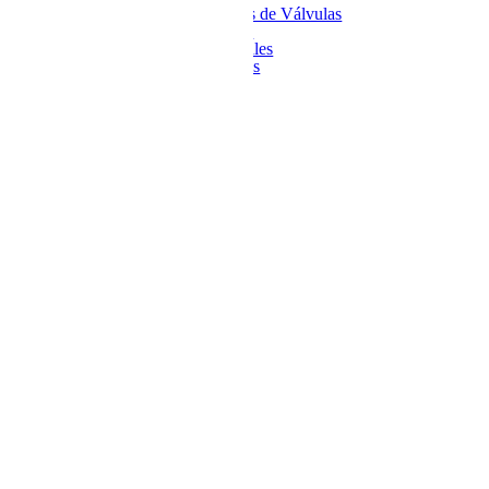
Rectificadora de Asientos de Válvulas
Rectificadora de Bloques
Rectificadora de Cigüeñales
Rectificadora de Cilindros
Rectificadora de Frenos