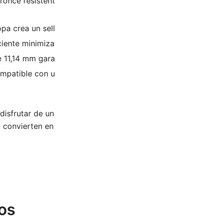
once resistente, este sello ofrece una excepcional durabili
a crea un sellado hermético, evitando fugas de fluidos vit
ciente minimiza el desgaste en las piezas del motor, prolong
11,14 mm garantiza una instalación sencilla y precisa.
mpatible con una amplia gama de vehículos, lo que lo convi
e disfrutar de un rendimiento óptimo del motor, una mayor fi
lo convierten en una elección inteligente para todas sus ne
os