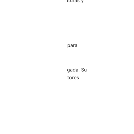
dad, resistiendo altas temperaturas y
ales.
ando su vida útil.
erte en una solución versátil para
abilidad y una vida útil prolongada. Su
cesidades de reparación de motores.