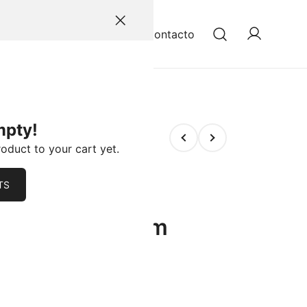
Inicio
Productos
Contacto
es de carros y motos. Encuentra productos de calidad y
mpty!
roduct to your cart yet.
TS
BRONCE 11.14mm
cia.