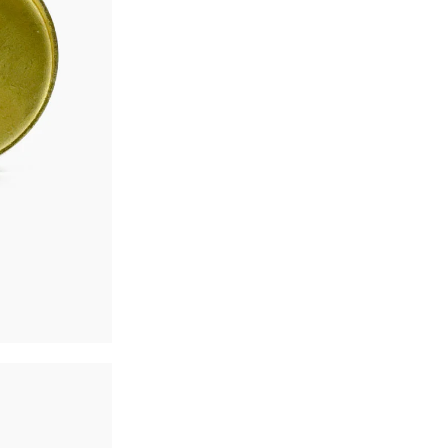
Sella de manera eficient
sello de bronce durader
Marca:
Fergon
Tipo:
Copa
Material:
Bronce
Tamaño:
11,14 mm
SKU:
TPB-11.14mm
CATEGORÍAS:
Repuestos
,
S
Pagos Seguros.