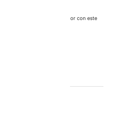
e la culata o el bloque de motor con este
o.
ellos - Tapones