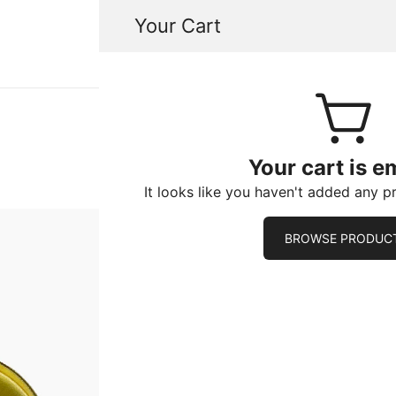
Your Cart
 herramientas especializadas para la reparación de motor
a Reparación de Motores de Carros y Motos.
servicio excepcional aquí. Envíos a toda Colombia.
Your cart is e
It looks like you haven't added any p
BROWSE PRODUC
SELLO DE 
Imágenes de referen
Sello de Bronce Fergon