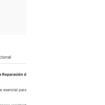
cional
Valoraciones (0)
ra Reparación de Motores
 esencial para reparar eficazmente motores, proporcionand